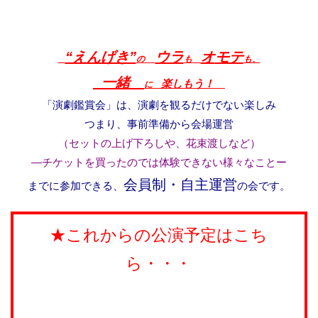
“えんげき”
ウラ
オ
モテ
の
も
も、
一緒
楽しもう！
に
「演劇鑑賞会」は、演劇を観るだけでない楽しみ
つまり、事前準備から会場運営
（セットの上げ下ろしや、花束渡しなど）
―
チケットを買ったのでは体験できない様々なことー
会員制・自主運営
までに参加できる、
の会です。
★これからの公演予定はこち
ら・・・